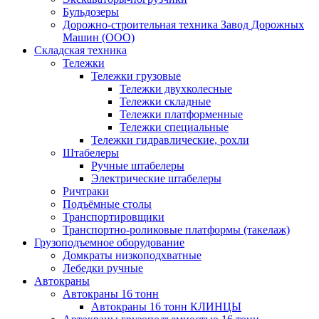
Бульдозеры
Дорожно-строительная техника Завод Дорожных
Машин (ООО)
Складская техника
Тележки
Тележки грузовые
Тележки двухколесные
Тележки складные
Тележки платформенные
Тележки специальные
Тележки гидравлические, рохли
Штабелеры
Ручные штабелеры
Электрические штабелеры
Ричтраки
Подъёмные столы
Транспортировщики
Транспортно-роликовые платформы (такелаж)
Грузоподъемное оборудование
Домкраты низкоподхватные
Лебедки ручные
Автокраны
Автокраны 16 тонн
Автокраны 16 тонн КЛИНЦЫ