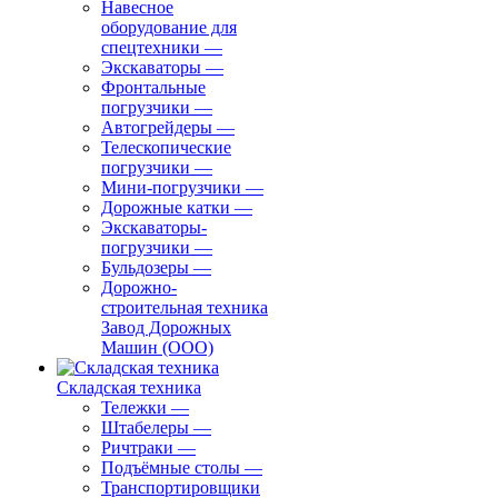
Навесное
оборудование для
спецтехники
—
Экскаваторы
—
Фронтальные
погрузчики
—
Автогрейдеры
—
Телескопические
погрузчики
—
Мини-погрузчики
—
Дорожные катки
—
Экскаваторы-
погрузчики
—
Бульдозеры
—
Дорожно-
строительная техника
Завод Дорожных
Машин (ООО)
Складская техника
Тележки
—
Штабелеры
—
Ричтраки
—
Подъёмные столы
—
Транспортировщики