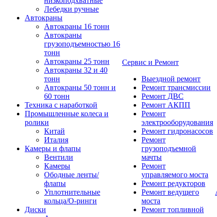
низкоподхватные
Лебедки ручные
Автокраны
Автокраны 16 тонн
Автокраны
грузоподъемностью 16
тонн
Автокраны 25 тонн
Сервис и Ремонт
Автокраны 32 и 40
тонн
Выездной ремонт
Автокраны 50 тонн и
Ремонт трансмиссии
60 тонн
Ремонт ДВС
Техника с наработкой
Ремонт АКПП
Промышленные колеса и
Ремонт
ролики
электрооборудования
Китай
Ремонт гидронасосов
Италия
Ремонт
Камеры и флапы
грузоподъемной
Вентили
мачты
Камеры
Ремонт
Ободные ленты/
управляемого моста
флапы
Ремонт редукторов
Уплотнительные
Ремонт ведущего
кольца/О-ринги
моста
Диски
Ремонт топливной