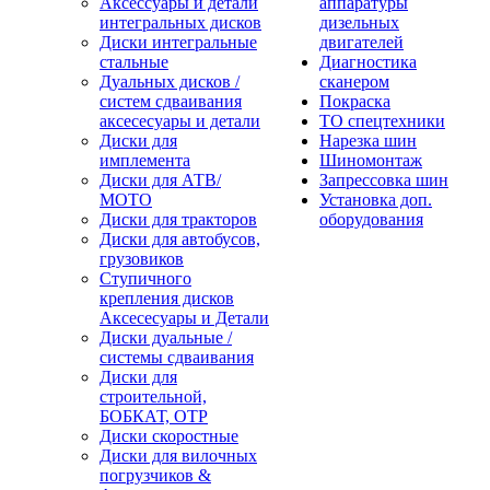
Аксессуары и детали
аппаратуры
интегральных дисков
дизельных
Диски интегральные
двигателей
стальные
Диагностика
Дуальных дисков /
сканером
систем сдваивания
Покраска
аксесесуары и детали
ТО спецтехники
Диски для
Нарезка шин
имплемента
Шиномонтаж
Диски для АТВ/
Запрессовка шин
МОТО
Установка доп.
Диски для тракторов
оборудования
Диски для автобусов,
грузовиков
Ступичного
крепления дисков
Аксесесуары и Детали
Диски дуальные /
системы сдваивания
Диски для
строительной,
БОБКАТ, ОТР
Диски скоростные
Диски для вилочных
погрузчиков &