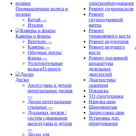
электрооборудования
Промышленные колеса и
Ремонт гидронасосов
ролики
Ремонт
Китай
—
грузоподъемной
Италия
мачты
Ремонт
Камеры и флапы
управляемого моста
Вентили
—
Ремонт редукторов
Камеры
—
Ремонт ведущего
Ободные ленты/
моста
флапы
—
Ремонт топливной
Уплотнительные
аппаратуры
кольца/О-ринги
дизельных
двигателей
Диски
Диагностика
Аксессуары и детали
сканером
интегральных дисков
Покраска
—
ТО спецтехники
Диски интегральные
Нарезка шин
стальные
—
Шиномонтаж
Дуальных дисков /
Запрессовка шин
систем сдваивания
Установка доп.
аксесесуары и детали
оборудования
—
Диски для