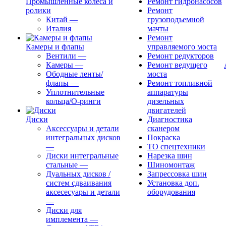
Промышленные колеса и
Ремонт гидронасосов
ролики
Ремонт
Китай
—
грузоподъемной
Италия
мачты
Ремонт
Камеры и флапы
управляемого моста
Вентили
—
Ремонт редукторов
Камеры
—
Ремонт ведущего
Ободные ленты/
моста
флапы
—
Ремонт топливной
Уплотнительные
аппаратуры
кольца/О-ринги
дизельных
двигателей
Диски
Диагностика
Аксессуары и детали
сканером
интегральных дисков
Покраска
—
ТО спецтехники
Диски интегральные
Нарезка шин
стальные
—
Шиномонтаж
Дуальных дисков /
Запрессовка шин
систем сдваивания
Установка доп.
аксесесуары и детали
оборудования
—
Диски для
имплемента
—