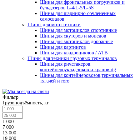
Шины для фронтальных погрузчиков и
бульдозеров L-4/L-5/L-5S
Шины для шарнирно-сочлененных
самосвалов
Шины для мото техники
Шины для мотоциклов спортивные
Шины для скутеров и мопедов
Шины для мотоциклов дорожные
Шины для картингов
Шины для квадроциклов / АТВ
Шины для техники грузовых терминалов
Шины для ричстакеров,
контейнероукладчиков и кранов rtg
Шины для контейнеровозов,терминальных
тягачей и roro
Фильтр
Грузоподъёмность, кг
1 000
7 000
13 000
19 000