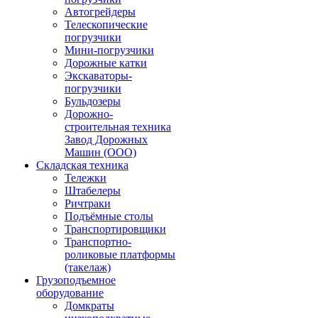
Автогрейдеры
Телескопические
погрузчики
Мини-погрузчики
Дорожные катки
Экскаваторы-
погрузчики
Бульдозеры
Дорожно-
строительная техника
Завод Дорожных
Машин (ООО)
Складская техника
Тележки
Штабелеры
Ричтраки
Подъёмные столы
Транспортировщики
Транспортно-
роликовые платформы
(такелаж)
Грузоподъемное
оборудование
Домкраты