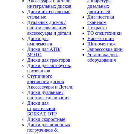
Аксессуары и детали
аппаратуры
интегральных дисков
дизельных
Диски интегральные
двигателей
стальные
Диагностика
Дуальных дисков /
сканером
систем сдваивания
Покраска
аксесесуары и детали
ТО спецтехники
Диски для
Нарезка шин
имплемента
Шиномонтаж
Диски для АТВ/
Запрессовка шин
МОТО
Установка доп.
Диски для тракторов
оборудования
Диски для автобусов,
грузовиков
Ступичного
крепления дисков
Аксесесуары и Детали
Диски дуальные /
системы сдваивания
Диски для
строительной,
БОБКАТ, ОТР
Диски скоростные
Диски для вилочных
погрузчиков &