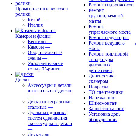
Ремонт гидронасосов
Промышленные колеса и
Ремонт
ролики
грузоподъемной
Китай
—
мачты
Италия
Ремонт
управляемого моста
Камеры и флапы
Ремонт редукторов
Вентили
—
Ремонт ведущего
Камеры
—
моста
Ободные ленты/
Ремонт топливной
флапы
—
аппаратуры
Уплотнительные
дизельных
кольца/О-ринги
двигателей
Диагностика
Диски
сканером
Аксессуары и детали
Покраска
интегральных дисков
ТО спецтехники
—
Нарезка шин
Диски интегральные
Шиномонтаж
стальные
—
Запрессовка шин
Дуальных дисков /
Установка доп.
систем сдваивания
оборудования
аксесесуары и детали
—
Диски для