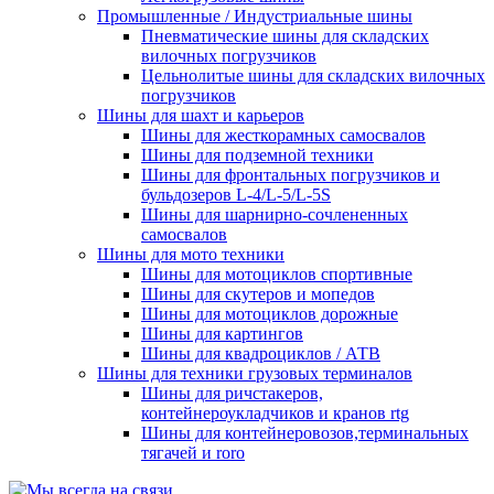
Промышленные / Индустриальные шины
Пневматические шины для складских
вилочных погрузчиков
Цельнолитые шины для складских вилочных
погрузчиков
Шины для шахт и карьеров
Шины для жесткорамных самосвалов
Шины для подземной техники
Шины для фронтальных погрузчиков и
бульдозеров L-4/L-5/L-5S
Шины для шарнирно-сочлененных
самосвалов
Шины для мото техники
Шины для мотоциклов спортивные
Шины для скутеров и мопедов
Шины для мотоциклов дорожные
Шины для картингов
Шины для квадроциклов / АТВ
Шины для техники грузовых терминалов
Шины для ричстакеров,
контейнероукладчиков и кранов rtg
Шины для контейнеровозов,терминальных
тягачей и roro