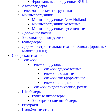
Фронтальные погрузчики BULL
Автогрейдеры
Телескопические погрузчики
Мини-погрузчики
Мини-погрузчики New Holland
Мини-погрузчики колесные
Мини-погрузчики гусеничные
Дорожные катки
Экскаваторы-погрузчики
Бульдозеры
Дорожно-строительная техника Завод Дорожных
Машин (ООО)
Складская техника
Тележки
Тележки грузовые
Тележки двухколесные
Тележки складные
Тележки платформенные
Тележки специальные
Тележки гидравлические, рохли
Штабелеры
Ручные штабелеры
Электрические штабелеры
Ричтраки
Подъёмные столы