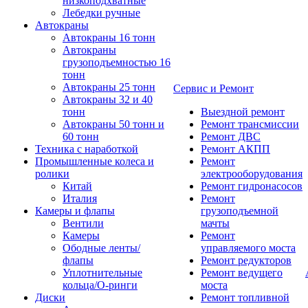
низкоподхватные
Лебедки ручные
Автокраны
Автокраны 16 тонн
Автокраны
грузоподъемностью 16
тонн
Автокраны 25 тонн
Сервис и Ремонт
Автокраны 32 и 40
тонн
Выездной ремонт
Автокраны 50 тонн и
Ремонт трансмиссии
60 тонн
Ремонт ДВС
Техника с наработкой
Ремонт АКПП
Промышленные колеса и
Ремонт
ролики
электрооборудования
Китай
Ремонт гидронасосов
Италия
Ремонт
Камеры и флапы
грузоподъемной
Вентили
мачты
Камеры
Ремонт
Ободные ленты/
управляемого моста
флапы
Ремонт редукторов
Уплотнительные
Ремонт ведущего
кольца/О-ринги
моста
Диски
Ремонт топливной