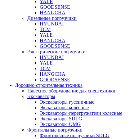
YALE
GOODSENSE
HANGCHA
Дизельные погрузчики
HYUNDAI
ТСМ
YALE
HANGCHA
GOODSENSE
Электрические погрузчики
HYUNDAI
YALE
ТСМ
HANGCHA
GOODSENSE
Дорожно-строительная техника
Навесное оборудование для спецтехники
Экскаваторы
Экскаваторы гусеничные
Экскаваторы колесные
Экскаваторы-перегружатели колесные
Экскаваторы SDLG
Экскаваторы UMG
Фронтальные погрузчики
Фронтальные погрузчики SDLG