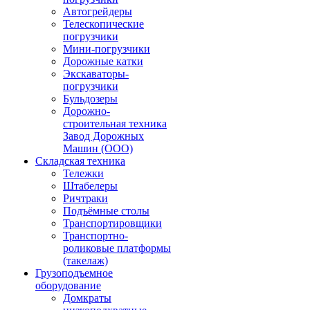
Автогрейдеры
Телескопические
погрузчики
Мини-погрузчики
Дорожные катки
Экскаваторы-
погрузчики
Бульдозеры
Дорожно-
строительная техника
Завод Дорожных
Машин (ООО)
Складская техника
Тележки
Штабелеры
Ричтраки
Подъёмные столы
Транспортировщики
Транспортно-
роликовые платформы
(такелаж)
Грузоподъемное
оборудование
Домкраты