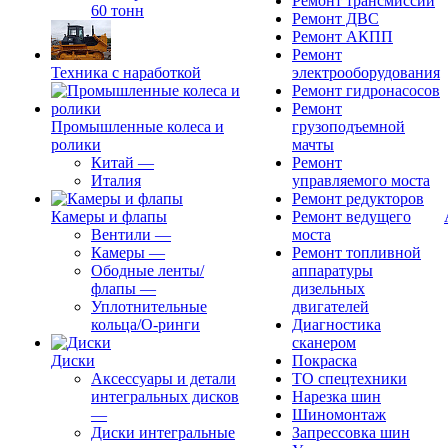
Ремонт трансмиссии
60 тонн
Ремонт ДВС
Ремонт АКПП
Ремонт
Техника с наработкой
электрооборудования
Ремонт гидронасосов
Ремонт
Промышленные колеса и
грузоподъемной
ролики
мачты
Китай
—
Ремонт
Италия
управляемого моста
Ремонт редукторов
Камеры и флапы
Ремонт ведущего
Вентили
—
моста
Камеры
—
Ремонт топливной
Ободные ленты/
аппаратуры
флапы
—
дизельных
Уплотнительные
двигателей
кольца/О-ринги
Диагностика
сканером
Диски
Покраска
Аксессуары и детали
ТО спецтехники
интегральных дисков
Нарезка шин
—
Шиномонтаж
Диски интегральные
Запрессовка шин