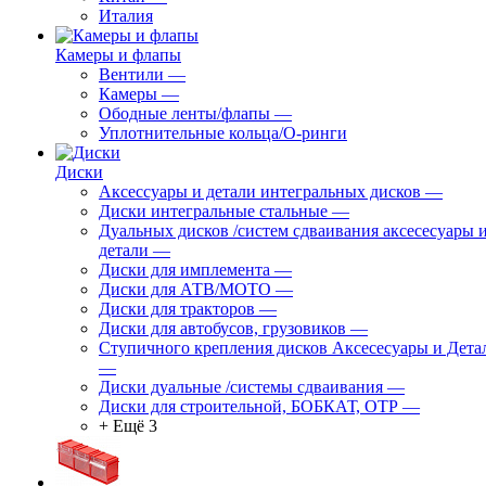
Италия
Камеры и флапы
Вентили
—
Камеры
—
Ободные ленты/флапы
—
Уплотнительные кольца/О-ринги
Диски
Аксессуары и детали интегральных дисков
—
Диски интегральные стальные
—
Дуальных дисков /систем сдваивания аксесесуары 
детали
—
Диски для имплемента
—
Диски для АТВ/МОТО
—
Диски для тракторов
—
Диски для автобусов, грузовиков
—
Ступичного крепления дисков Аксесесуары и Дета
—
Диски дуальные /системы сдваивания
—
Диски для строительной, БОБКАТ, ОТР
—
+ Ещё 3