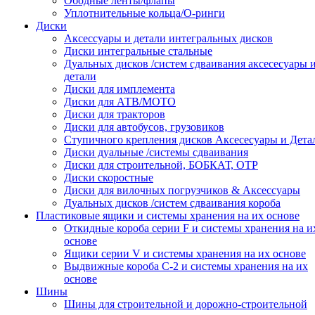
Ободные ленты/флапы
Уплотнительные кольца/О-ринги
Диски
Аксессуары и детали интегральных дисков
Диски интегральные стальные
Дуальных дисков /систем сдваивания аксесесуары 
детали
Диски для имплемента
Диски для АТВ/МОТО
Диски для тракторов
Диски для автобусов, грузовиков
Ступичного крепления дисков Аксесесуары и Дета
Диски дуальные /системы сдваивания
Диски для строительной, БОБКАТ, ОТР
Диски скоростные
Диски для вилочных погрузчиков & Аксессуары
Дуальных дисков /систем сдваивания короба
Пластиковые ящики и системы хранения на их основе
Откидные короба серии F и системы хранения на и
основе
Ящики серии V и системы хранения на их основе
Выдвижные короба С-2 и системы хранения на их
основе
Шины
Шины для строительной и дорожно-строительной