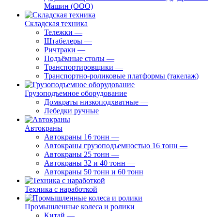
Машин (ООО)
Складская техника
Тележки
—
Штабелеры
—
Ричтраки
—
Подъёмные столы
—
Транспортировщики
—
Транспортно-роликовые платформы (такелаж)
Грузоподъемное оборудование
Домкраты низкоподхватные
—
Лебедки ручные
Автокраны
Автокраны 16 тонн
—
Автокраны грузоподъемностью 16 тонн
—
Автокраны 25 тонн
—
Автокраны 32 и 40 тонн
—
Автокраны 50 тонн и 60 тонн
Техника с наработкой
Промышленные колеса и ролики
Китай
—