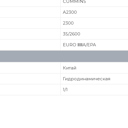
CUMMINS
A2300
2300
35/2600
EURO ‖‖‖A/EPA
Китай
Гидродинамическая
1/1