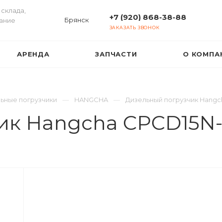
склада,
+7 (920) 868-38-88
Брянск
ание
ЗАКАЗАТЬ ЗВОНОК
АРЕНДА
ЗАПЧАСТИ
О КОМПА
ьные погрузчики
HANGCHA
Дизельный погрузчик Hang
ик Hangcha CPCD15N