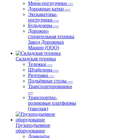
Мини-погрузчики
—
Дорожные катки
—
Экскаваторы-
погрузчики
—
Бульдозеры
—
Дорожно-
строительная техника
Завод Дорожных
Машин (ООО)
Складская техника
Тележки
—
Штабелеры
—
Ричтраки
—
Подъёмные столы
—
Транспортировщики
—
Транспортно-
роликовые платформы
(такелаж)
Грузоподъемное
оборудование
Домкраты