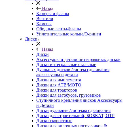
Назад
Камеры и флапы
Вентили
Камеры
Ободные ленты/флапы
Уплотнительные кольца/О-ринги
Диски
Назад
Диски
Аксессуары и детали интегральных дисков
Диски интегральные стальные
Дуальных дисков /систем сдваивания
аксесесуары и детали
Диски для имплемента
Диски для АТВ/МОТО
Диски для тракторов
Диски для автобусов, грузовиков
Ступичного крепления дисков Аксесесуары
и Детали
Диски дуальные /системы сдваивания
Диски для строительной, БОБКАТ, ОТР
Диски скоростные
Диски для вилочных погрузчиков &