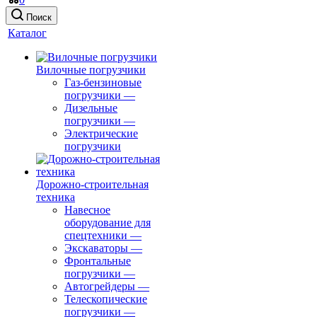
Поиск
Каталог
Вилочные погрузчики
Газ-бензиновые
погрузчики
—
Дизельные
погрузчики
—
Электрические
погрузчики
Дорожно-строительная
техника
Навесное
оборудование для
спецтехники
—
Экскаваторы
—
Фронтальные
погрузчики
—
Автогрейдеры
—
Телескопические
погрузчики
—