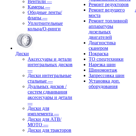
Вентили
—
Ремонт редукторов
Камеры
—
Ремонт ведущего
Ободные ленты/
моста
флапы
—
Ремонт топливной
Уплотнительные
аппаратуры
кольца/О-ринги
дизельных
двигателей
Диагностика
сканером
Диски
Покраска
Аксессуары и детали
ТО спецтехники
интегральных дисков
Нарезка шин
—
Шиномонтаж
Диски интегральные
Запрессовка шин
стальные
—
Установка доп.
Дуальных дисков /
оборудования
систем сдваивания
аксесесуары и детали
—
Диски для
имплемента
—
Диски для АТВ/
МОТО
—
Диски для тракторов
—