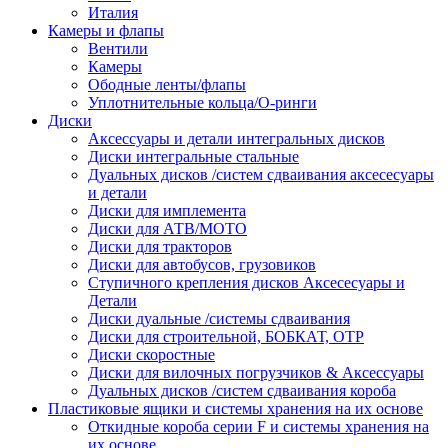
Италия
Камеры и флапы
Вентили
Камеры
Ободные ленты/флапы
Уплотнительные кольца/О-ринги
Диски
Аксессуары и детали интегральных дисков
Диски интегральные стальные
Дуальных дисков /систем сдваивания аксесесуары
и детали
Диски для имплемента
Диски для АТВ/МОТО
Диски для тракторов
Диски для автобусов, грузовиков
Ступичного крепления дисков Аксесесуары и
Детали
Диски дуальные /системы сдваивания
Диски для строительной, БОБКАТ, ОТР
Диски скоростные
Диски для вилочных погрузчиков & Аксессуары
Дуальных дисков /систем сдваивания короба
Пластиковые ящики и системы хранения на их основе
Откидные короба серии F и системы хранения на
их основе