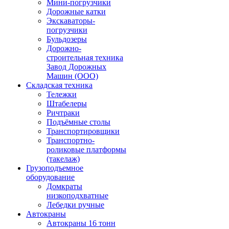
Мини-погрузчики
Дорожные катки
Экскаваторы-
погрузчики
Бульдозеры
Дорожно-
строительная техника
Завод Дорожных
Машин (ООО)
Складская техника
Тележки
Штабелеры
Ричтраки
Подъёмные столы
Транспортировщики
Транспортно-
роликовые платформы
(такелаж)
Грузоподъемное
оборудование
Домкраты
низкоподхватные
Лебедки ручные
Автокраны
Автокраны 16 тонн