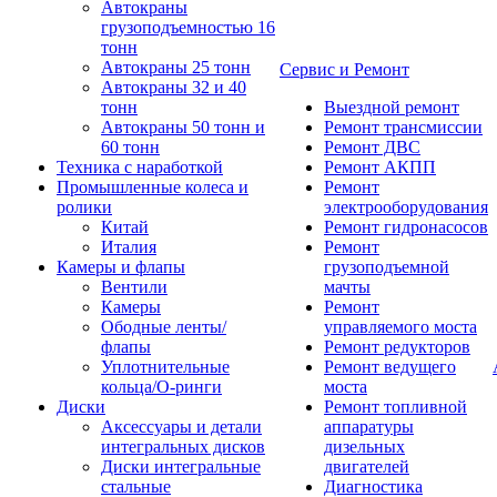
Автокраны
грузоподъемностью 16
тонн
Автокраны 25 тонн
Сервис и Ремонт
Автокраны 32 и 40
тонн
Выездной ремонт
Автокраны 50 тонн и
Ремонт трансмиссии
60 тонн
Ремонт ДВС
Техника с наработкой
Ремонт АКПП
Промышленные колеса и
Ремонт
ролики
электрооборудования
Китай
Ремонт гидронасосов
Италия
Ремонт
Камеры и флапы
грузоподъемной
Вентили
мачты
Камеры
Ремонт
Ободные ленты/
управляемого моста
флапы
Ремонт редукторов
Уплотнительные
Ремонт ведущего
кольца/О-ринги
моста
Диски
Ремонт топливной
Аксессуары и детали
аппаратуры
интегральных дисков
дизельных
Диски интегральные
двигателей
стальные
Диагностика