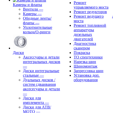
Ремонт
Камеры и флапы
управляемого моста
Вентили
—
Ремонт редукторов
Камеры
—
Ремонт ведущего
Ободные ленты/
моста
флапы
—
Ремонт топливной
Уплотнительные
аппаратуры
кольца/О-ринги
дизельных
двигателей
Диагностика
сканером
Диски
Покраска
Аксессуары и детали
ТО спецтехники
интегральных дисков
Нарезка шин
—
Шиномонтаж
Диски интегральные
Запрессовка шин
стальные
—
Установка доп.
Дуальных дисков /
оборудования
систем сдваивания
аксесесуары и детали
—
Диски для
имплемента
—
Диски для АТВ/
МОТО
—