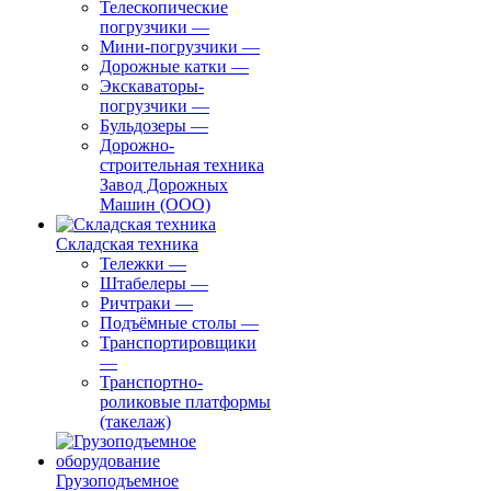
Телескопические
погрузчики
—
Мини-погрузчики
—
Дорожные катки
—
Экскаваторы-
погрузчики
—
Бульдозеры
—
Дорожно-
строительная техника
Завод Дорожных
Машин (ООО)
Складская техника
Тележки
—
Штабелеры
—
Ричтраки
—
Подъёмные столы
—
Транспортировщики
—
Транспортно-
роликовые платформы
(такелаж)
Грузоподъемное