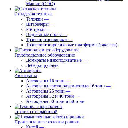
Машин (ООО)
Складская техника
Тележки
—
Штабелеры
—
Ричтраки
—
Подъёмные столы
—
Транспортировщики
—
Транспортно-роликовые платформы (такелаж)
Грузоподъемное оборудование
Домкраты низкоподхватные
—
Лебедки ручные
Автокраны
Автокраны 16 тонн
—
Автокраны грузоподъемностью 16 тонн
—
Автокраны 25 тонн
—
Автокраны 32 и 40 тонн
—
Автокраны 50 тонн и 60 тонн
Техника с наработкой
Промышленные колеса и ролики
Китай
—