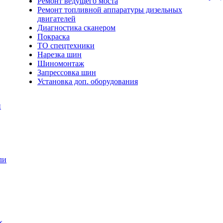
Ремонт ведущего моста
Ремонт топливной аппаратуры дизельных
двигателей
Диагностика сканером
Покраска
ТО спецтехники
Нарезка шин
Шиномонтаж
Запрессовка шин
Установка доп. оборудования
и
ли
х