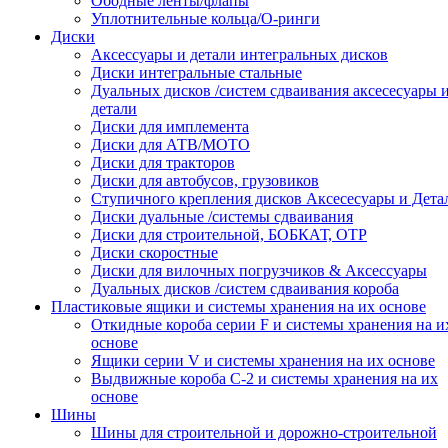
Ободные ленты/флапы
Уплотнительные кольца/О-ринги
Диски
Аксессуары и детали интегральных дисков
Диски интегральные стальные
Дуальных дисков /систем сдваивания аксесесуары 
детали
Диски для имплемента
Диски для АТВ/МОТО
Диски для тракторов
Диски для автобусов, грузовиков
Ступичного крепления дисков Аксесесуары и Дета
Диски дуальные /системы сдваивания
Диски для строительной, БОБКАТ, ОТР
Диски скоростные
Диски для вилочных погрузчиков & Аксессуары
Дуальных дисков /систем сдваивания короба
Пластиковые ящики и системы хранения на их основе
Откидные короба серии F и системы хранения на и
основе
Ящики серии V и системы хранения на их основе
Выдвижные короба С-2 и системы хранения на их
основе
Шины
Шины для строительной и дорожно-строительной