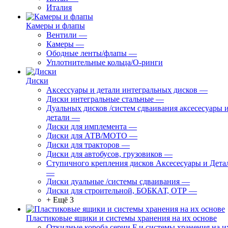
Италия
Камеры и флапы
Вентили
—
Камеры
—
Ободные ленты/флапы
—
Уплотнительные кольца/О-ринги
Диски
Аксессуары и детали интегральных дисков
—
Диски интегральные стальные
—
Дуальных дисков /систем сдваивания аксесесуары 
детали
—
Диски для имплемента
—
Диски для АТВ/МОТО
—
Диски для тракторов
—
Диски для автобусов, грузовиков
—
Ступичного крепления дисков Аксесесуары и Дета
—
Диски дуальные /системы сдваивания
—
Диски для строительной, БОБКАТ, ОТР
—
+ Ещё 3
Пластиковые ящики и системы хранения на их основе
Откидные короба серии F и системы хранения на и