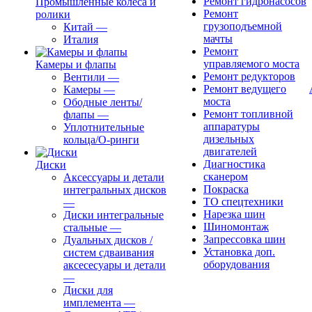
Ремонт гидронасосов
Промышленные колеса и
Ремонт
ролики
грузоподъемной
Китай
—
мачты
Италия
Ремонт
управляемого моста
Камеры и флапы
Ремонт редукторов
Вентили
—
Ремонт ведущего
Камеры
—
моста
Ободные ленты/
Ремонт топливной
флапы
—
аппаратуры
Уплотнительные
дизельных
кольца/О-ринги
двигателей
Диагностика
Диски
сканером
Аксессуары и детали
Покраска
интегральных дисков
ТО спецтехники
—
Нарезка шин
Диски интегральные
Шиномонтаж
стальные
—
Запрессовка шин
Дуальных дисков /
Установка доп.
систем сдваивания
оборудования
аксесесуары и детали
—
Диски для
имплемента
—