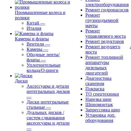
электрооборудования
Ремонт гидронасосов
Промышленные колеса и
Ремонт
ролики
грузоподъемной
Китай
—
мачты
Италия
Ремонт
управляемого моста
Камеры и флапы
Ремонт редукторов
Вентили
—
Ремонт ведущего
Камеры
—
моста
Ободные ленты/
Ремонт топливной
флапы
—
аппаратуры
Уплотнительные
дизельных
кольца/О-ринги
двигателей
Диагностика
Диски
сканером
Аксессуары и детали
Покраска
интегральных дисков
ТО спецтехники
—
Нарезка шин
Диски интегральные
Шиномонтаж
стальные
—
Запрессовка шин
Дуальных дисков /
Установка доп.
систем сдваивания
оборудования
аксесесуары и детали
—