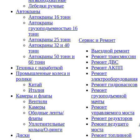
низкоподхватные
Лебедки ручные
Автокраны
Автокраны 16 тонн
Автокраны
грузоподъемностью 16
тонн
Автокраны 25 тонн
Сервис и Ремонт
Автокраны 32 и 40
тонн
Выездной ремонт
Автокраны 50 тонн и
Ремонт трансмиссии
60 тонн
Ремонт ДВС
Техника с наработкой
Ремонт АКПП
Промышленные колеса и
Ремонт
ролики
электрооборудования
Китай
Ремонт гидронасосов
Италия
Ремонт
Камеры и флапы
грузоподъемной
Вентили
мачты
Камеры
Ремонт
Ободные ленты/
управляемого моста
флапы
Ремонт редукторов
Уплотнительные
Ремонт ведущего
кольца/О-ринги
моста
Диски
Ремонт топливной