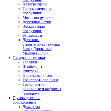
Автогрейдеры
Телескопические
погрузчики
Мини-погрузчики
Дорожные катки
Экскаваторы-
погрузчики
Бульдозеры
Дорожно-
строительная техника
Завод Дорожных
Машин (ООО)
Складская техника
Тележки
Штабелеры
Ричтраки
Подъёмные столы
Транспортировщики
Транспортно-
роликовые платформы
(такелаж)
Грузоподъемное
оборудование
Домкраты