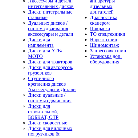
Аксессуары и детали
аппаратуры
интегральных дисков
дизельных
Диски интегральные
двигателей
стальные
Диагностика
Дуальных дисков /
сканером
систем сдваивания
Покраска
аксесесуары и детали
ТО спецтехники
Диски для
Нарезка шин
имплемента
Шиномонтаж
Диски для АТВ/
Запрессовка шин
МОТО
Установка доп.
Диски для тракторов
оборудования
Диски для автобусов,
грузовиков
Ступичного
крепления дисков
Аксесесуары и Детали
Диски дуальные /
системы сдваивания
Диски для
строительной,
БОБКАТ, ОТР
Диски скоростные
Диски для вилочных
погрузчиков &