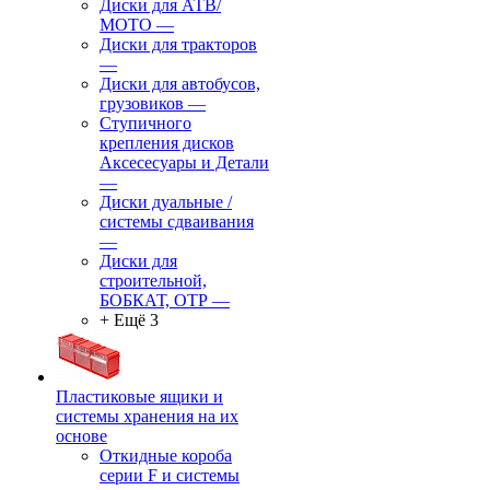
Диски для АТВ/
МОТО
—
Диски для тракторов
—
Диски для автобусов,
грузовиков
—
Ступичного
крепления дисков
Аксесесуары и Детали
—
Диски дуальные /
системы сдваивания
—
Диски для
строительной,
БОБКАТ, ОТР
—
+ Ещё 3
Пластиковые ящики и
системы хранения на их
основе
Откидные короба
серии F и системы