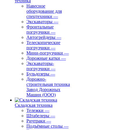
техника
Навесное
оборудование для
спецтехники
—
Экскаваторы
—
Фронтальные
погрузчики
—
Автогрейдеры
—
Телескопические
погрузчики
—
Мини-погрузчики
—
Дорожные катки
—
Экскаваторы-
погрузчики
—
Бульдозеры
—
Дорожно-
строительная техника
Завод Дорожных
Машин (ООО)
Складская техника
Тележки
—
Штабелеры
—
Ричтраки
—
Подъёмные столы
—