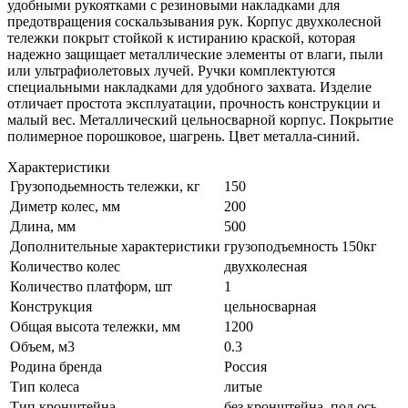
удобными рукоятками с резиновыми накладками для
предотвращения соскальзывания рук. Корпус двухколесной
тележки покрыт стойкой к истиранию краской, которая
надежно защищает металлические элементы от влаги, пыли
или ультрафиолетовых лучей. Ручки комплектуются
специальными накладками для удобного захвата. Изделие
отличает простота эксплуатации, прочность конструкции и
малый вес. Металлический цельносварной корпус. Покрытие
полимерное порошковое, шагрень. Цвет металла-синий.
Характеристики
Грузоподьемность тележки, кг
150
Диметр колес, мм
200
Длина, мм
500
Дополнительные характеристики
грузоподъемность 150кг
Количество колес
двухколесная
Количество платформ, шт
1
Конструкция
цельносварная
Общая высота тележки, мм
1200
Объем, м3
0.3
Родина бренда
Россия
Тип колеса
литые
Тип кронштейна
без кронштейна, под ось