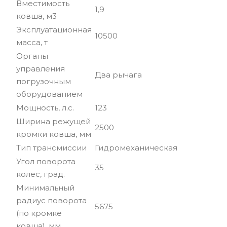
Вместимость
1,9
ковша, м3
Эксплуатационная
10500
масса, т
Органы
управления
Два рычага
погрузочным
оборудованием
Мощность, л.с.
123
Ширина режущей
2500
кромки ковша, мм
Тип трансмиссии
Гидромеханическая
Угол поворота
35
колес, град.
Минимальный
радиус поворота
5675
(по кромке
ковша), мм